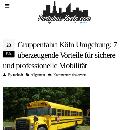
Gruppenfahrt Köln Umgebung: 7
23
überzeugende Vorteile für sichere
Feb.
und professionelle Mobilität
für
By
mehedi
Allgemein
Kommentare deaktiviert
Gruppenfahrt
Köln
Umgebung:
7
überzeugende
Vorteile
für
sichere
und