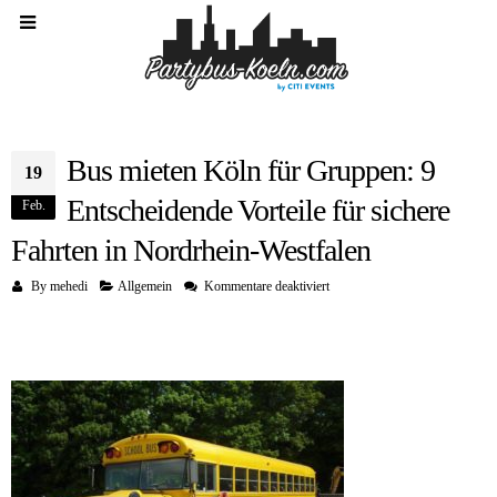
Bus mieten Köln für Gruppen: 9
19
Entscheidende Vorteile für sichere
Feb.
Fahrten in Nordrhein-Westfalen
für
By
mehedi
Allgemein
Kommentare deaktiviert
Bus
mieten
Köln
für
Gruppen:
9
Entscheidende
Vorteile
für